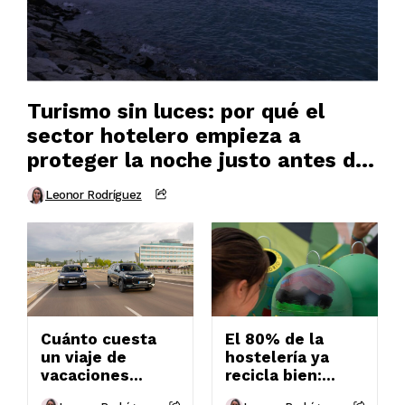
Turismo sin luces: por qué el
sector hotelero empieza a
proteger la noche justo antes del
eclipse solar del 12 de agosto
Leonor Rodríguez
Cuánto cuesta
El 80% de la
un viaje de
hostelería ya
vacaciones
recicla bien:
según el coche:
llega el curso