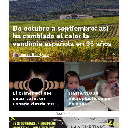
De octubre a septiembre: así
ha cambiado el calor la
vendimia española en 35 años
Leonor Rodríguez
El primer eclipse
Hasta 11.000
solar total en
microplásticos por
España desde 1912
bolsita:
llega el 12 de
Greenpeace
-Sponsored-
agosto: la franja de
detecta
totalidad, los
contaminación en
horarios y cómo
la comida para